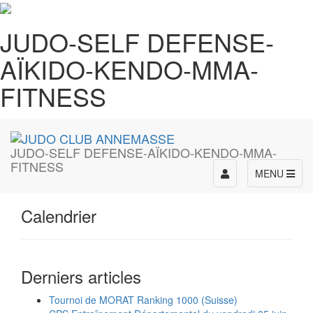
JUDO-SELF DEFENSE-
AÏKIDO-KENDO-MMA-
FITNESS
JUDO-SELF DEFENSE-AÏKIDO-KENDO-MMA-
FITNESS
Toggle
MENU
navigation
Calendrier
Derniers articles
Tournoi de MORAT Ranking 1000 (Suisse)