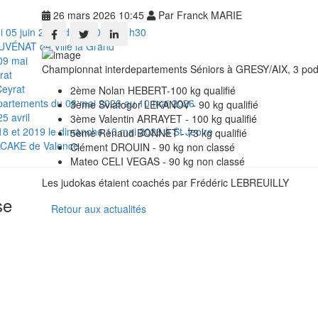
26 mars 2026 10:45
Par Franck MARIE
 05 juin 2026 de 20h00 à 21h30
UVÉNAT de Ville la Grand
9 mai
Championnat interdepartements Séniors à GRESY/AIX, 3 podiu
rat
Ceyrat
2ème Nolan HEBERT-100 kg qualifié
partements du 08 mai 2026 au 10 mai 2026
3ème Sviatogor LEKANOV - 90 kg qualifié
 avril
3ème Valentin ARRAYET - 100 kg qualifié
18 et 2019 le dimanche 10 mai 2026 à St Jeoire
5ème Renaud BONNET - 73 kg qualifié
P CAKE de Valence
Clément DROUIN - 90 kg non classé
Mateo CELI VEGAS - 90 kg non classé
Les judokas étaient coachés par Frédéric LEBREUILLY
se
Retour aux actualités