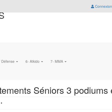
Connexion
S
lf Défense
6- Aïkido
7- MMA
ements Séniors 3 podiums et
.