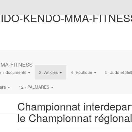
KIDO-KENDO-MMA-FITNES
MMA-FITNESS
ne + documents
3- Articles
4- Boutique
5- Judo et Se
bara
12 - PALMARES
Championnat interdepart
le Championnat régional